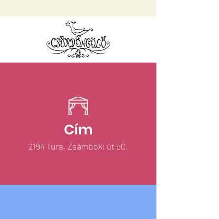
Cím
2194 Tura, Zsámboki út 50.