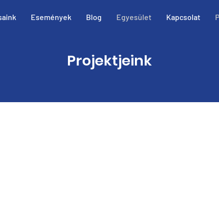
saink
Események
Blog
Egyesület
Kapcsolat
P
Projektjeink