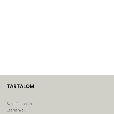
TARTALOM
Szolgáltatásaink
Események