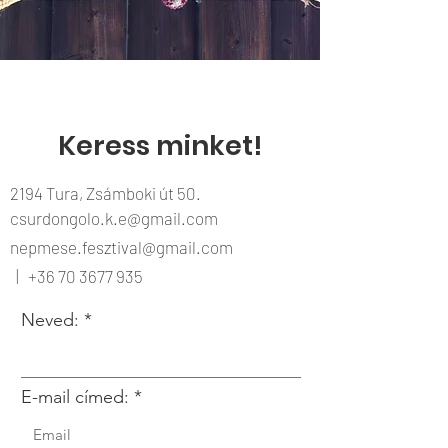
Keress minket!
2194 Tura, Zsámboki út 50.
csurdongolo.k.e@gmail.com
nepmese.fesztival@gmail.com
|
+36 70 3677 935
Neved:
E-mail címed: