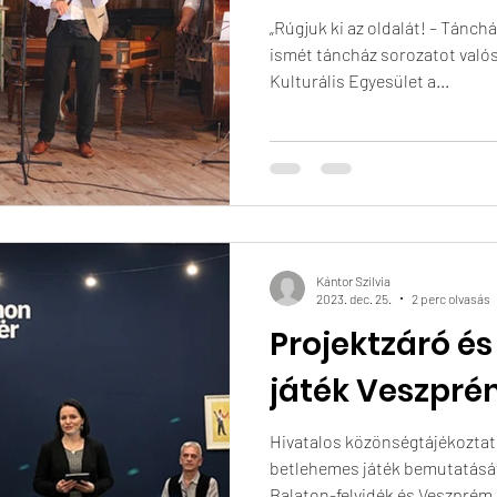
„Rúgjuk ki az oldalát! – Táncház 
ismét táncház sorozatot való
Kulturális Egyesület a...
Kántor Szilvia
2023. dec. 25.
2 perc olvasás
Projektzáró é
játék Veszpr
Hivatalos közönségtájékozta
betlehemes játék bemutatásáv
Balaton-felvidék és Veszprém.