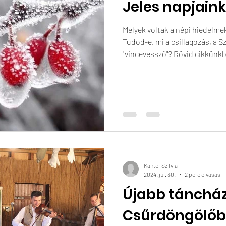
Jeles napjain
Melyek voltak a népi hiedelme
Tudod-e, mi a csillagozás, a S
"vincevessző"? Rövid cikkün
Kántor Szilvia
2024. júl. 30.
2 perc olvasás
Újabb táncházi
Csűrdöngölő