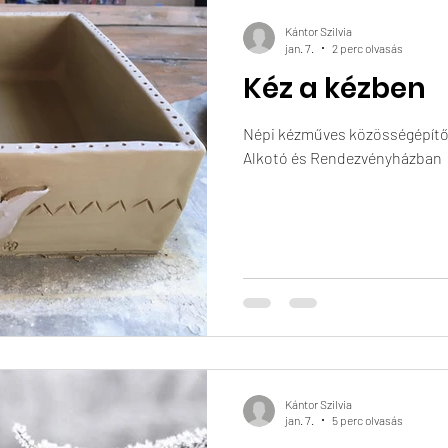
Kántor Szilvia
jan. 7.
2 perc olvasás
Kéz a kézben
Népi kézműves közösségépítő
Alkotó és Rendezvényházban
Kántor Szilvia
jan. 7.
5 perc olvasás