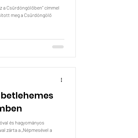
a Csűrdöngölőben” címmel
sított meg a Csűrdöngölő
s betlehemes
émben
tóval és hagyományos
al zárta a „Népmesével a
..