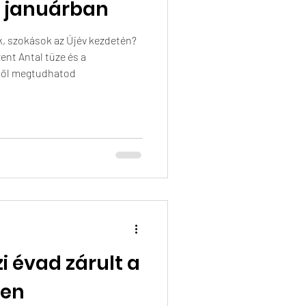
k januárban
k, szokások az Újév kezdetén?
zent Antal tüze és a
kből megtudhatod
 évad zárult a
ben