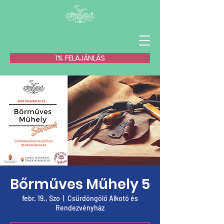
1% FELAJÁNLÁS
Bőrműves Műhely 5
febr. 19., Szo
  |  
Csűrdöngölő Alkotó és
Rendezvényház