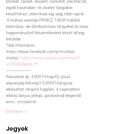
bőrövet, táskát, ékszert, karkötőt, pénztárcát, 
egyéb használati- és viseleti tárgyakat 
készíthetsz! Jelentkezz egy vagy több napra!
 A műhely vezetője PRINCZ TIBOR hollókői 
kézműves, aki bőrdíszműves tárgyakat és lovas 
hagyományőrző felszereléseket készít bő egy 
évtizede.
Több információ: 
https://www.facebook.com/princztibor 
Interjú: 
https://www.youtube.com/watch?
v=DPeQGWevN_M
----------------- 
Részvételi díj: 3,000 Ft/nap/fő, plusz 
alapanyag költség (1-5,000Ft/tárgy) az 
elkészített tárgytól függően. A napközbeni 
ellátás batyus jellegű, gondoskodj elegendő 
enni-, innivalóról!
Bővebben >
Jegyek