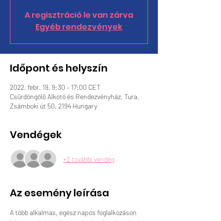
A regisztráció le van zárva
Egyéb rendezvények
Időpont és helyszín
2022. febr. 19. 9:30 – 17:00 CET
Csűrdöngölő Alkotó és Rendezvényház, Tura,
Zsámboki út 50, 2194 Hungary
Vendégek
+2 további vendég
Az esemény leírása
A több alkalmas, egész napos foglalkozáson 