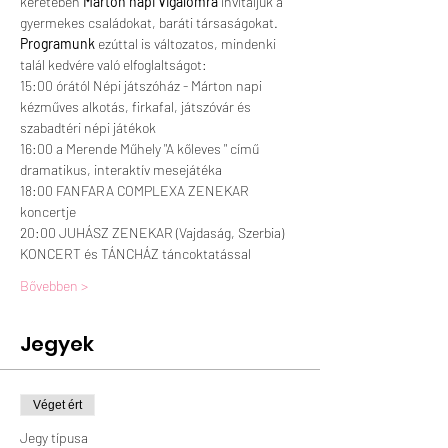
keretében 
Márton napi Vigalomra
 invitáljuk a 
gyermekes családokat, baráti társaságokat.
Programunk 
ezúttal is változatos, mindenki 
talál kedvére való elfoglaltságot:
15:00 órától Népi játszóház - Márton napi 
kézműves alkotás, firkafal, játszóvár és 
szabadtéri népi játékok 
16:00 a Merende Műhely "A kőleves " című 
dramatikus, interaktív mesejátéka
18:00 FANFARA COMPLEXA ZENEKAR 
koncertje
20:00 JUHÁSZ ZENEKAR (Vajdaság, Szerbia) 
KONCERT és TÁNCHÁZ táncoktatással 
Bővebben >
Jegyek
Véget ért
Jegy típusa