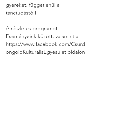
gyereket, függetlenül a
tánctudástól!
A részletes programot
Eseményeink között, valamint a
https://www.facebook.com/Csurd
ongoloKulturalisEgyesulet
oldalon
tesszük közzé.
Köszönjük a Csoóri Sándor Alap
támogatását!