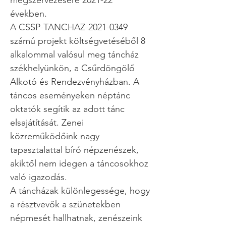
megszervezésére 2021-22
években.
A CSSP-TANCHAZ-2021-0349
számú projekt költségvetéséből 8
alkalommal valósul meg táncház
székhelyünkön, a Csűrdöngölő
Alkotó és Rendezvényházban. A
táncos eseményeken néptánc
oktatók segítik az adott tánc
elsajátítását. Zenei
közreműködőink nagy
tapasztalattal bíró népzenészek,
akiktől nem idegen a táncosokhoz
való igazodás.
A táncházak különlegessége, hogy
a résztvevők a szünetekben
népmesét hallhatnak, zenészeink