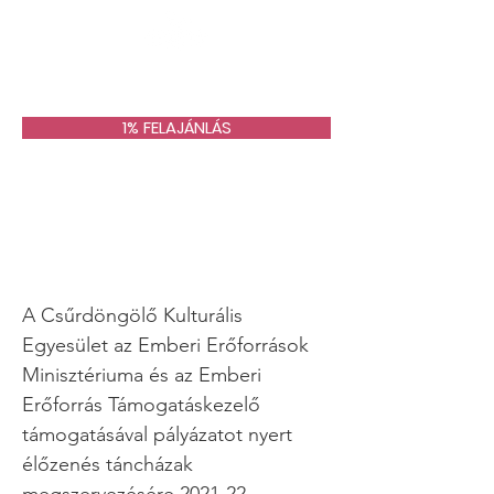
1% FELAJÁNLÁS
Legyen újra tánc! -
Táncház sorozat a
Csűrdöngölőben
A Csűrdöngölő Kulturális
Egyesület az Emberi Erőforrások
Minisztériuma és az Emberi
Erőforrás Támogatáskezelő
támogatásával pályázatot nyert
élőzenés táncházak