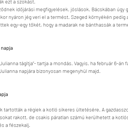
ák ezt a szokást.
ződnek időjárási megfigyelések, jóslások. Bácskában úgy g
kor nyáron jég veri el a termést. Szeged környékén pedig 
tek egy-egy tőkét, hogy a madarak ne bánthassák a term
 napja
 Julianna tágítja”- tartja a mondás. Vagyis, ha február 6-án f
, Julianna napjára bizonyosan megenyhül majd.
apja
ak tartották a régiek a kotló sikeres ültetésére. A gazdassz
ásokat rakott, de csakis páratlan számú kerülhetett a kotlós
és a fészekalj.