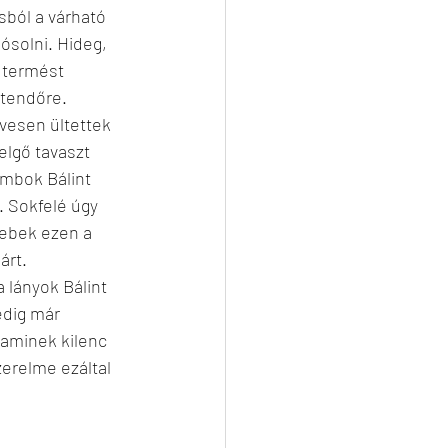
sból a várható 
ósolni. Hideg, 
 termést 
ztendőre. 
vesen ültettek 
elgő tavaszt 
ambok Bálint 
. Sokfelé úgy 
rebek ezen a 
árt.
 lányok Bálint 
edig már 
 aminek kilenc 
erelme ezáltal 