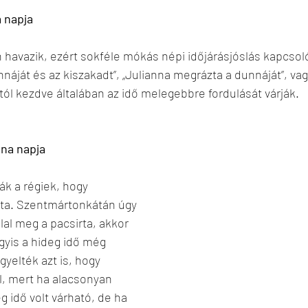
a napja
havazik, ezért sokféle mókás népi időjárásjóslás kapcsol
unnáját és az kiszakadt”, „Julianna megrázta a dunnáját”, va
ptól kezdve általában az idő melegebbre fordulását várják.
nna napja
ák a régiek, hogy 
rta. Szentmártonkátán úgy 
al meg a pacsirta, akkor 
agyis a hideg idő még 
gyelték azt is, hogy 
, mert ha alacsonyan 
g idő volt várható, de ha 