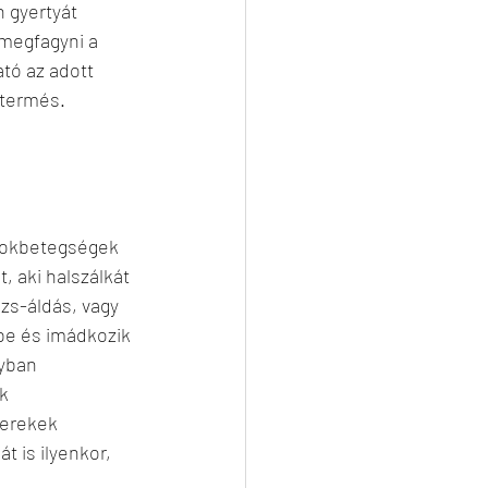
n gyertyát 
 megfagyni a 
tó az adott 
 termés. 
rokbetegségek 
, aki halszálkát 
ázs-áldás, vagy 
tbe és imádkozik 
yban 
k 
yerekek 
t is ilyenkor, 