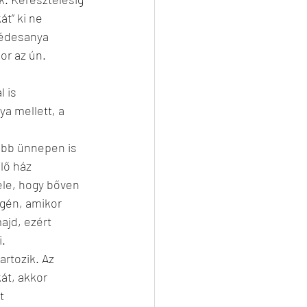
át” ki ne 
 édesanya 
or az ún. 
 is 
ya mellett, a 
obb ünnepen is 
lő ház 
ele, hogy bőven 
gén, amikor 
ajd, ezért 
i.
rtozik. Az 
át, akkor 
t 