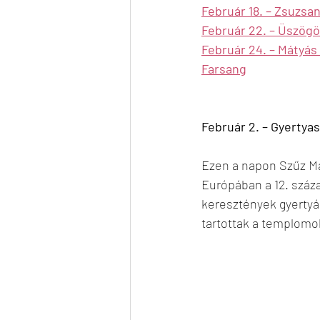
Február 18. – Zsuzsa
Február 22. – Üszögö
Február 24. – Mátyás
Farsang
Február 2. – Gyertya
Ezen a napon Szűz Má
Európában a 12. száza
keresztények gyertyá
tartottak a templomok