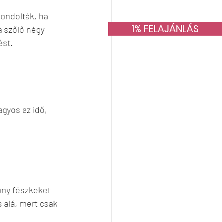
ondolták, ha 
1% FELAJÁNLÁS
a szőlő négy 
ést.
agyos az idő, 
ony fészkeket 
 alá, mert csak 