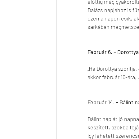
előttig még gyakorolt
Balázs napjához is fű
ezen a napon esik, ak
sarkában megmetszet
Február 6. – Dorottya
„Ha Dorottya szorítja,
akkor február 16-ára
Február 14. – Bálint n
Bálint napját jó napn
készített, azokba toj
így lehetett szerencs