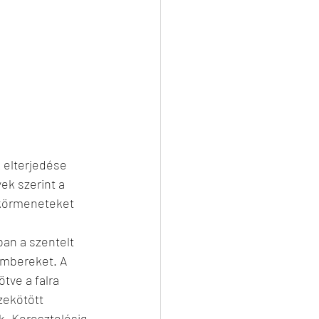
 elterjedése 
ek szerint a 
 körmeneteket 
an a szentelt 
embereket. A 
tve a falra 
zekötött 
k. Keresztelésig 