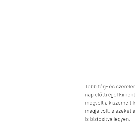
Több férj- és szerele
nap előtti éjjel kime
megvolt a kiszemelt l
magja volt, s ezeket 
is biztosítva legyen.