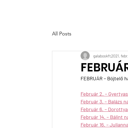
Főoldal
Szolgáltatá
All Posts
galaboskft
2021. febr.
FEBRUÁ
FEBRUÁR – Böjtelő h
Február 2. – Gyertya
Február 3. – Balázs n
Február 6. – Dorottya
Február 14. – Bálint n
Február 16. – Juliann