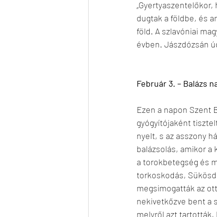
„Gyertyaszentelőkor, h
dugtak a földbe, és a
föld. A szlavóniai ma
évben. Jászdózsán úg
Február 3. – Balázs n
Ezen a napon Szent B
gyógyítójaként tiszte
nyelt, s az asszony há
balázsolás, amikor a 
a torokbetegség és m
torkoskodás, Sükösdö
megsimogatták az ott
nekivetkőzve bent a sz
melyről azt tartották,