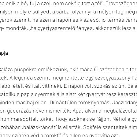
a esik a hó, fúj a szél, nem sokáig tart a tél”. Drávaszögbe
milyen mélyre süllyedt a sárba, olyannyira mélyen fog még
gyarok szerint, ha ezen a napon esik az eső, jó termés várha
y mondták, „ha gyertyaszentelő fényes, akkor szűk lesz a
apja
alázs püspökre emlékezünk, akit már a 6. században a to
ltek. A legenda szerint megmentette egy özvegyasszony fiát
lából ételt és italt vitt neki. E napon volt szokás az ún. Bal
katolikus pap a gyermek álla alatt két gyertyát tesz keresz
inden más baj ellen. Dunántúlon toroknyomás, Jászladán
n gudurázás néven ismerték. Apátfalván a megbalázsolta
hon maradottak torkát, hogy azoknak se fájjon. Néhol a g
obában „balázs-táncát” is eljárták. Sokfelé szenteltek almá
 hogy szintén véd a torokfájás ellen és gyógyítja azt.