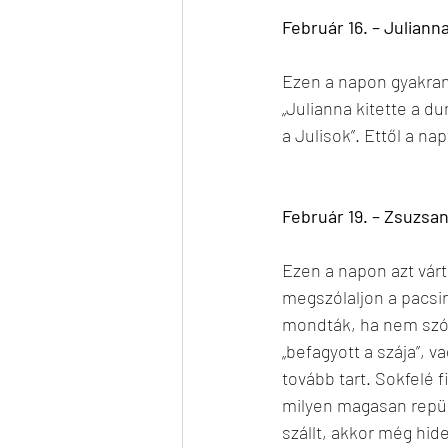
Február 16. – Juliann
Ezen a napon gyakran 
„Julianna kitette a d
a Julisok”. Ettől a na
Február 19. – Zsuzsa
Ezen a napon azt várt
megszólaljon a pacsi
mondták, ha nem szól
„befagyott a szája”, v
tovább tart. Sokfelé fi
milyen magasan repül
szállt, akkor még hide