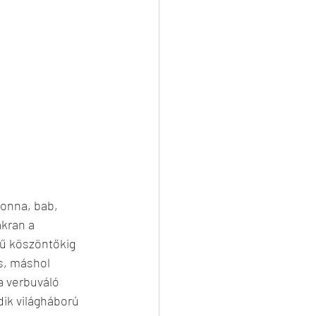
onna, bab, 
kran a 
rű köszöntőkig 
s, máshol 
a verbuváló 
ik világháború 