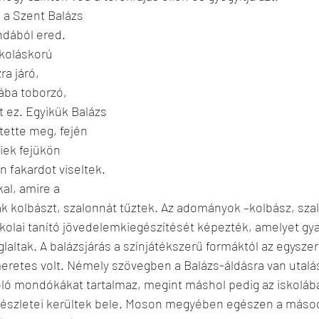
 a Szent Balázs 
ndából ered. 
koláskorú 
a járó, 
ába toborzó, 
 ez. Egyikük Balázs 
ette meg, fején 
iek fejükön 
n fakardot viseltek. 
al, amire a 
k kolbászt, szalonnát tűztek. Az adományok –kolbász, szal
 iskolai tanító jövedelemkiegészítését képezték, amelyet gya
oglaltak. A balázsjárás a színjátékszerű formáktól az egysze
eretes volt. Némely szövegben a Balázs-áldásra van utalá
oló mondókákat tartalmaz, megint máshol pedig az iskoláb
részletei kerültek bele. Moson megyében egészen a másod