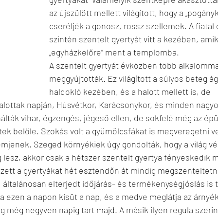
az újszülött mellett világított, hogy a „pogányk
cseréljék a gonosz, rossz szellemek. A fiatal
szintén szentelt gyertyát vitt a kezében, amik
„egyházkelőre” ment a templomba. 
A szentelt gyertyát évközben több alkalommal
meggyújtották. Ez világított a súlyos beteg ág
haldokló kezében, és a halott mellett is, de 
lottak napján, Húsvétkor, Karácsonykor, és minden nagy
lták vihar, égzengés, jégeső ellen, de sokfelé még az épü
ztek belőle. Szokás volt a gyümölcsfákat is megveregetni v
mjenek. Szeged környékiek úgy gondolták, hogy a világ vé
lesz, akkor csak a hétszer szentelt gyertya fényeskedik m
zett a gyertyákat hét esztendőn át mindig megszenteltetn
általánosan elterjedt időjárás- és termékenységjóslás is ta
a ezen a napon kisüt a nap, és a medve meglátja az árnyék
g még negyven napig tart majd. A másik ilyen regula szerin