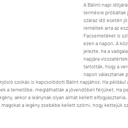
A Bálint-napi időjárá
termésre próbáltak j
száraz idő esetén jó
reméltek arra az es
Facsemetéket is szí
ezen a napon. A köz
jelezte, ha a vadgal
napjára visszatértek
tartották, hogy a ve
napon választanak p
mjósló szokás is kapcsolódott Bálint napjához. Ha például a
ntek a temetőbe, megláthatták a jövendőbeli férjüket. Ha p
egény, akkor a leánynak olyan almát kellett elfogyasztania,
a magokat a legény zsebébe kellett szórni, hogy kettejük sz