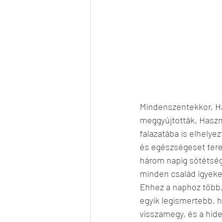
Mindenszentekkor, Ha
meggyújtották. Haszná
falazatába is elhelye
és egészségeset tere
három napig sötétség 
minden család igyeke
Ehhez a naphoz több, 
egyik legismertebb, h
visszamegy, és a hide