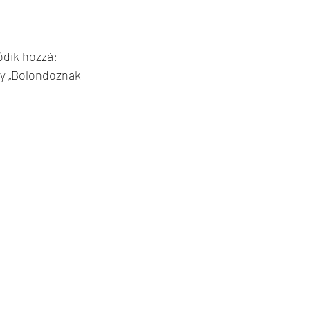
ódik hozzá: 
gy „Bolondoznak 