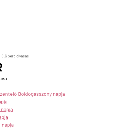
saink
Események
Blog
Egyesület
Kapcsolat
P
 8.
6 perc olvasás
R
ava
szentelő Boldogasszony napja
apja
 napja
apja
a napja