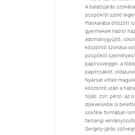
A balázsjárás szokása
püspökről szóló lege
Maskarába öltözött is
gyermekek házról házr
adománygyűjtő, iskol
köszöntő szokása volt
püspököt személyesít
papírsüveggel, a több
papírcsákót, oldaluko
Nyársat vittek magukk
köszöntő után a házia
tojás, zsír, pénz- az
díjlevelükbe is belef
sokféle formában ism
farsangi vénlánycsúf
Gergely-járás szöveg