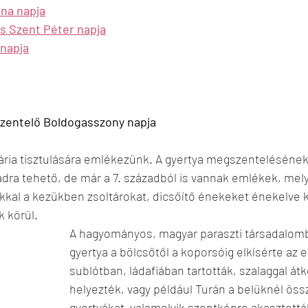
nna napja
s Szent Péter napja
 napja
szentelő Boldogasszony napja
ria tisztulására emlékezünk. A gyertya megszentelésének
dra tehető, de már a 7. századból is vannak emlékek, mely
kkal a kezükben zsoltárokat, dicsőítő énekeket énekelve
 körül.
A hagyományos, magyar paraszti társadalomb
gyertya a bölcsőtől a koporsóig elkísérte az 
sublótban, ládafiában tartották, szalaggal átkö
helyezték, vagy például Turán a belüknél öss
gyertyákat  valamelyik szentképre akasztottá